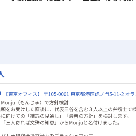
人
【東京オフィス】 〒105-0001 東京都港区虎ノ門5-11-2 
・Monju（もんじゅ）で方針検討
依頼をお受けした直後に、代表三谷を含む３人以上の弁護士で
決に向けての「結論の見通し」「最善の方針」を検討します。
※「三人寄れば文殊の知恵」からMonjuと名付けました。
・バトナ研究会で交渉力をブラッシュアップ