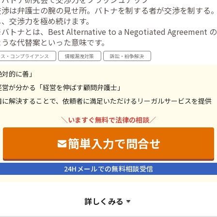
交渉は弁護士の腕の見せ所。バトナを制する者が交渉を制する
し、交渉力を極め続けます。
バトナとは、Best Alternative to a Negotiated Agr
ような代替案といった意味です。
ンス・コンプライアンス
情報漏洩対策
訴訟・紛争解決
絶対的に善」
経営が分かる「経営を伸ばす顧問弁護士」
満に解決することで、依頼者に満足いただけるリーガルサービスを提供
＼いますぐ無料で法律の相談／
簡単入力で問合せ
24Hメールでの無料相談受信
詳しくみる