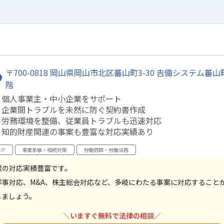
〒700-0818 岡山県岡山市北区蕃山町3-30 吉備システム蕃山
階
・個人事業主・中小企業をサポート
・企業間トラブルを未然に防ぐ契約書作成
・労務環境を整備、従業員トラブルも迅速対応
・知的財産関連の事案も豊富な対応実績あり
ック
事業承継・相続対策
労働問題・労働法務
業の対応実績豊富です。
祥事対応、M&A、株主総会対応など、多岐にわたる事案に対応すること
しましょう。
＼いますぐ無料で法律の相談／