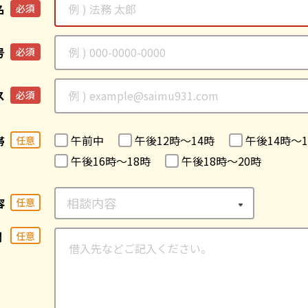
名
必須
号
必須
ス
必須
午前中
午後12時〜14時
午後14時〜1
帯
任意
午後16時〜18時
午後18時〜20時
容
任意
欄
任意