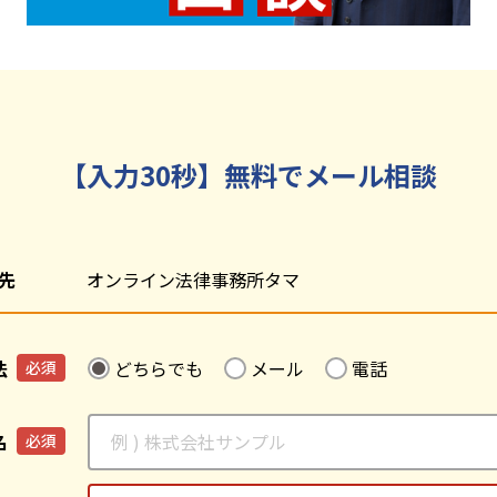
【入力30秒】無料でメール相談
先
オンライン法律事務所タマ
法
どちらでも
メール
電話
必須
名
必須