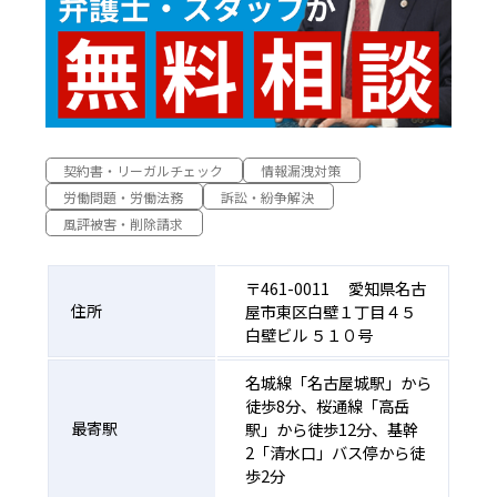
契約書・リーガルチェック
情報漏洩対策
労働問題・労働法務
訴訟・紛争解決
風評被害・削除請求
〒461-0011 愛知県名古
住所
屋市東区白壁１丁目４５
白壁ビル ５１０号
名城線「名古屋城駅」から
徒歩8分、桜通線「高岳
最寄駅
駅」から徒歩12分、基幹
2「清水口」バス停から徒
歩2分