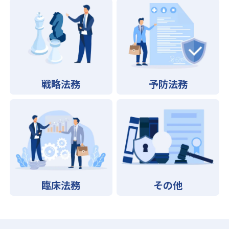
戦略法務
予防法務
臨床法務
その他