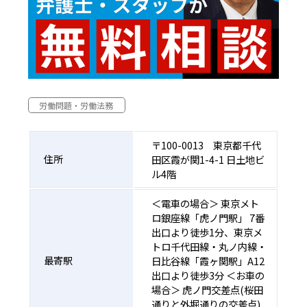
労働問題・労働法務
〒100-0013 東京都千代
住所
田区霞が関1-4-1 日土地ビ
ル4階
＜電車の場合＞ 東京メト
ロ銀座線「虎ノ門駅」 7番
出口より徒歩1分、東京メ
トロ千代田線・丸ノ内線・
最寄駅
日比谷線「霞ヶ関駅」A12
出口より徒歩3分 ＜お車の
場合＞ 虎ノ門交差点(桜田
通りと外堀通りの交差点)