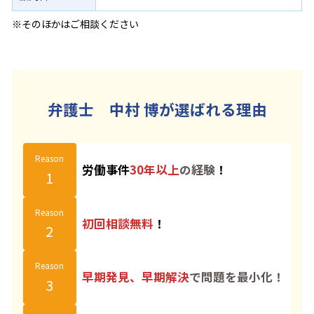
※そのほかはご相談ください
弁護士 中村 博が選ばれる理由
Reason
労働事件
30年以上
の経験
！
1
Reason
初回相談無料
！
2
Reason
早期発見、早期解決
で問題を最小化！
3