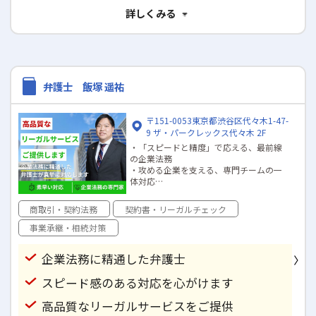
詳しくみる
弁護士 飯塚 遥祐
〒151-0053東京都渋谷区代々木1-47-
9 ザ・パークレックス代々木 2F
・「スピードと精度」で応える、最前線
の企業法務
・攻める企業を支える、専門チームの一
体対応
・契約書レビューからM&Aまで、幅広い
法務を一括対応
商取引・契約法務
契約書・リーガルチェック
・渋谷・代々木エリアでアクセス抜群の
立地
事業承継・相続対策
企業法務に精通した弁護士
スピード感のある対応を心がけます
高品質なリーガルサービスをご提供