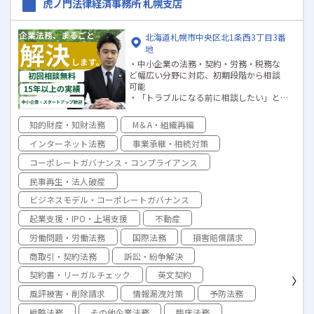
虎ノ門法律経済事務所 札幌支店
北海道札幌市中央区北1条西3丁目3番
地
・中小企業の法務・契約・労務・税務な
ど幅広い分野に対応、初期段階から相談
可能
・「トラブルになる前に相談したい」と
いう予防法務のニーズにも柔軟に対応
・初回相談は無料、2回目以降も明確な料
知的財産・知財法務
M＆A・組織再編
金体系で費用面も安心
・弁護士を中心に税理士・司法書士など
インターネット法務
事業承継・相続対策
と連携し、ワンストップで専門的サポー
コーポレートガバナンス・コンプライアンス
ト
・創業50年以上、全国35拠点のネットワ
民事再生・法人破産
ークを活かした実績ある対応
・地下歩行空間9番出口から徒歩30秒の好
ビジネスモデル・コーポレートガバナンス
アクセスで通いやすい立地
起業支援・IPO・上場支援
不動産
労働問題・労働法務
国際法務
損害賠償請求
商取引・契約法務
訴訟・紛争解決
契約書・リーガルチェック
英文契約
風評被害・削除請求
情報漏洩対策
予防法務
戦略法務
その他企業法務
臨床法務