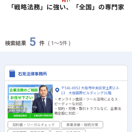
HIT!
「戦略法務」に強い、「全国」の専門家
5
検索結果
件
(
～
件 )
1
5
石見法律事務所
〒541-0052 大阪市中央区安土町2-3-
13 大阪国際ビルディング31階
・オンライン面談・ツール活用によるス
ピーディーな対応
・契約・労務・取引トラブルなど、企業法
務全般に対応
・訴訟経験が豊富で、トラブル時も幅広
く対応可能
契約書・リーガルチェック
事業承継・相続対策
・綿密なヒアリングで「望む解決」へ丁
寧にサポート