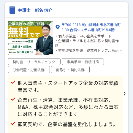
弁護士 新名 信介
〒700-0818 岡山県岡山市北区蕃山町
3-30 吉備システム蕃山町ビル6階
・個人事業主・中小企業をサポート
・企業間トラブルを未然に防ぐ契約書作
成
・労務環境を整備、従業員トラブルも迅
速対応
・知的財産関連の事案も豊富な対応実績
契約書・リーガルチェック
事業承継・相続対策
あり
労働問題・労働法務
商取引・契約法務
個人事業主・スタートアップ企業の対応実績
豊富です。
企業再生・清算、事業承継、不祥事対応、
M&A、株主総会対応など、多岐にわたる事案
に対応することができます。
顧問契約で、企業の基盤を強化しましょう。