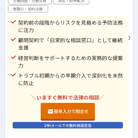
労働問題・労働法務
訴訟・紛争解決
商取引・契約法務
契約前の段階からリスクを見極める予防法務
に注力
顧問契約で「日常的な相談窓口」として継続
支援
経営判断をサポートするための実務的な提案
力
トラブル初期からの早期介入で深刻化を未然
に防止
＼いますぐ無料で法律の相談／
簡単入力で問合せ
24Hメールでの無料相談受信