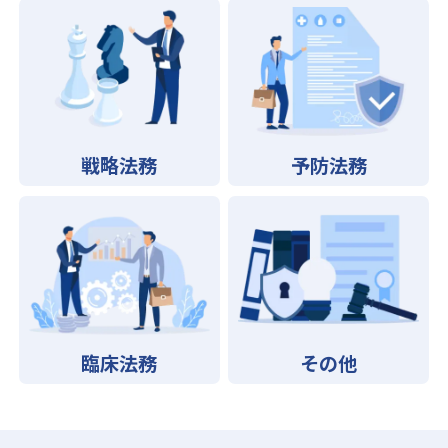
戦略法務
予防法務
臨床法務
その他