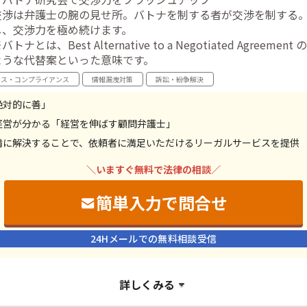
交渉は弁護士の腕の見せ所。バトナを制する者が交渉を制する
し、交渉力を極め続けます。
バトナとは、Best Alternative to a Negotiated Agr
ような代替案といった意味です。
ンス・コンプライアンス
情報漏洩対策
訴訟・紛争解決
絶対的に善」
経営が分かる「経営を伸ばす顧問弁護士」
満に解決することで、依頼者に満足いただけるリーガルサービスを提供
＼いますぐ無料で法律の相談／
簡単入力で問合せ
24Hメールでの無料相談受信
詳しくみる