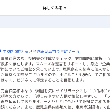
詳しくみる
〒892-0828 鹿児島県鹿児島市金生町７－５
・事業運営の際、契約書の作成やチェック、労働問題に債権回
が数多く存在します。スムーズな運営をサポートし、身近で企
契約についてご相談を承っています。鹿児島市を拠点に個人か
きた豊富な実績がございますので、小さなことも安心してご相
ではなく、ビジネスに伴走することを目指します。
・完全個室相談なので周囲を気にせずリラックスしてご相談が
依頼者の方からは、「親しみやすい人柄が相談しやすい。」「
お声を頂戴しております。一人ひとりに合わせて親身にご相談
相談ください。また、鹿児島県内各地の他、東京等遠隔地まで