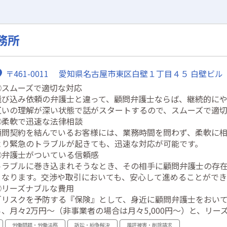
務所
〒461-0011 愛知県名古屋市東区白壁１丁目４５ 白壁ビル
①スムーズで適切な対応
飛び込み依頼の弁護士と違って、顧問弁護士ならば、継続的に
互いの理解が深い状態で話がスタートするので、スムーズで適切
②柔軟で迅速な法律相談
顧問契約を結んでいるお客様には、業務時間を問わず、柔軟に
より緊急のトラブルが起きても、迅速な対応が可能です。
③弁護士がついている信頼感
トラブルに巻き込まれそうなとき、その相手に顧問弁護士の存
となります。交渉や取引においても、安心して進めることができ
④リーズナブルな費用
「リスクを予防する『保険』として、身近に顧問弁護士をおい
ら、月々2万円～（非事業者の場合は月々5,000円～）と、リー
労働問題・労働法務
訴訟・紛争解決
風評被害・削除請求