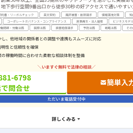
・地下歩行空間9番出口から徒歩30秒の好アクセスで通いやすい
契約書・リーガルチェック
英文契約
風評被害・削除請求
情報漏洩対策
知
コーポレートガバナンス・コンプライアンス
民事再生・法人破産
ビジネスモデ
労働問題・労働法務
国際法務
損害賠償請求
予防法務
戦略法務
その
かし、他地域の関係者との調整や連携もスムーズに対応
透明性と信頼性を確保
業の稼働時間に合わせた柔軟な相談体制を整備
＼いますぐ無料で法律の相談／
881-6798
簡単入
話で問合せ
ただいま電話受付中
詳しくみる