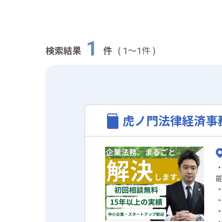
1
検索結果
件
(
～
件 )
1
1
虎ノ門法律経済事