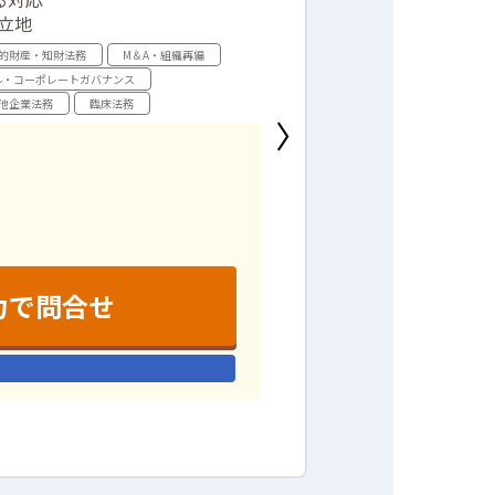
立地
的財産・知財法務
M＆A・組織再編
ル・コーポレートガバナンス
他企業法務
臨床法務
力で問合せ