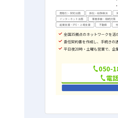
商取引・契約法務
訴訟・紛争解決
インターネット法務
事業承継・相続対策
起業支援・IPO・上場支援
不動産
全国35拠点のネットワークを活
委任契約書を作成し、手続きの
平日夜20時・土曜も営業で、企
050-1
電